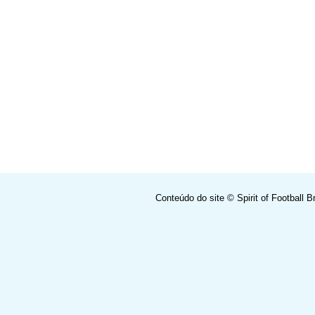
Conteúdo do site ©
Spirit of Football Br