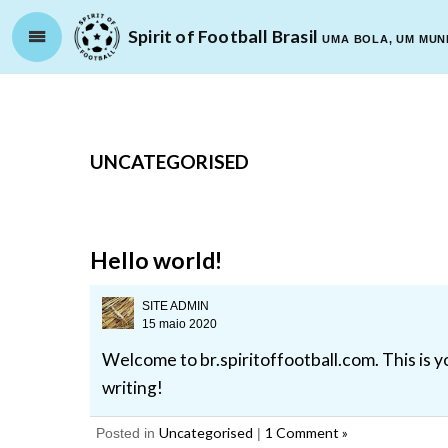
Spirit of Football Brasil
UMA BOLA, UM MU
UNCATEGORISED
Hello world!
SITE ADMIN
15 maio 2020
Welcome to br.spiritoffootball.com. This is you
writing!
Uncategorised
1 Comment »
Posted in
|